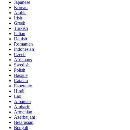
Japanese
Korean
Arabic
Irish
Greek
Turkish
Italian
Danish
Romanian
Indonesian
Czech
Afrikaans
Swedish
Polish
Basque
Catalan
Esperanto
Hindi
Lao
Albanian
Amharic
Armenian
Azerbaijani
Belarusian
Bengali