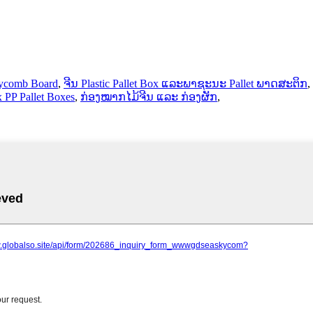
eycomb Board
,
ຈີນ Plastic Pallet Box ແລະພາຊະນະ Pallet ພາດສະຕິກ
,
PP Pallet Boxes
,
ກ່ອງໝາກໄມ້ຈີນ ແລະ ກ່ອງຜັກ
,