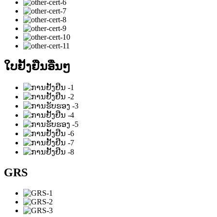
ໃບຢັ້ງຢືນອື່ນໆ
GRS