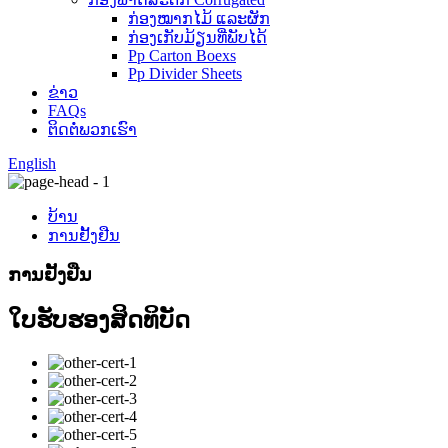
ກ່ອງໝາກໄມ້ ແລະຜັກ
ກ່ອງເກັບມ້ຽນທີ່ພັບໄດ້
Pp Carton Boexs
Pp Divider Sheets
ຂ່າວ
FAQs
ຕິດ​ຕໍ່​ພວກ​ເຮົາ
English
ບ້ານ
ການຢັ້ງຢືນ
ການຢັ້ງຢືນ
ໃບຮັບຮອງສິດທິບັດ