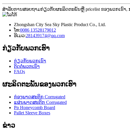
ສໍາ​ລັບ​ການ​ສອບ​ຖາມ​ກ່ຽວ​ກັບ​ຜະ​ລິດ​ຕະ​ພັນ​ຫຼື pricelist ຂອງ​ພວກ​ເຮົາ​, ກ
Zhongshan City Sea Sky Plastic Product Co., Ltd.
ໂທ:
0086 13528179012
ອີເມວ:
281439174@qq.com
ກ່ຽວ​ກັບ​ພວກ​ເຮົາ
ກ່ຽວ​ກັບ​ພວກ​ເຮົາ
ຕິດ​ຕໍ່​ພວກ​ເຮົາ
FAQs
ຜະລິດຕະພັນຂອງພວກເຮົາ
ກ່ອງພາດສະຕິກ Corrugated
ແຜ່ນພາດສະຕິກ Corrugated
Pp Honeycomb Board
Pallet Sleeve Boxes
ຂ່າວ