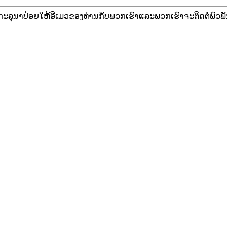
ະ​ລຸ​ນາ​ປ່ອຍ​ໃຫ້​ອີ​ເມວ​ຂອງ​ທ່ານ​ກັບ​ພວກ​ເຮົາ​ແລະ​ພວກ​ເຮົາ​ຈະ​ຕິດ​ຕໍ່​ພົວ​ພ