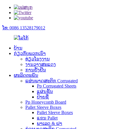
ໂທ: 0086 13528179012
ບ້ານ
ກ່ຽວ​ກັບ​ພວກ​ເຮົາ
ທ່ຽວໂຮງງານ
ງານວາງສະແດງ
ການຢັ້ງຢືນ
ຜະລິດຕະພັນ
ແຜ່ນພາດສະຕິກ Corrugated
Pp Corrugated Sheets
ແຜ່ນຊັ້ນ
ປ້າຍຊື່
Pp Honeycomb Board
Pallet Sleeve Boxes
Pallet Sleeve Boxes
ແຂນ Pallet
ພາເລດ & ຝາ
ກ່ອງພາດສະຕິກ Corrugated