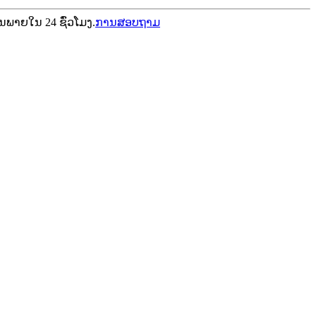
ັນ​ພາຍ​ໃນ 24 ຊົ່ວ​ໂມງ​.
ການສອບຖາມ