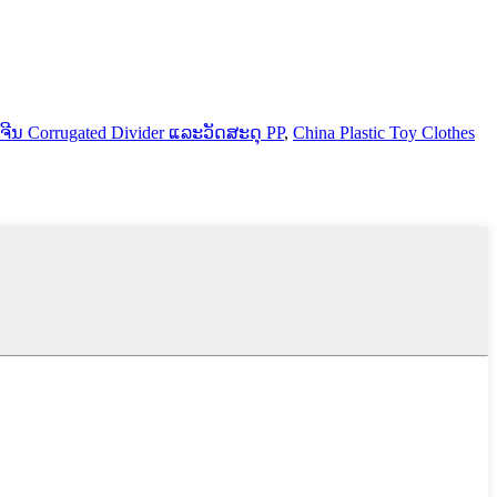
ຈີນ Corrugated Divider ແລະວັດສະດຸ PP
,
China Plastic Toy Clothes