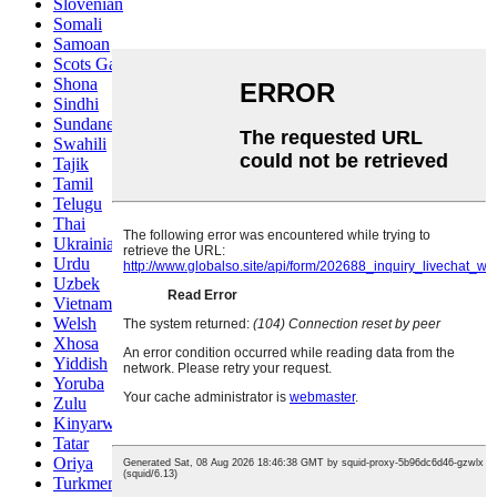
Slovenian
Somali
Samoan
Scots Gaelic
Shona
Sindhi
Sundanese
Swahili
Tajik
Tamil
Telugu
Thai
Ukrainian
Urdu
Uzbek
Vietnamese
Welsh
Xhosa
Yiddish
Yoruba
Zulu
Kinyarwanda
Tatar
Oriya
Turkmen