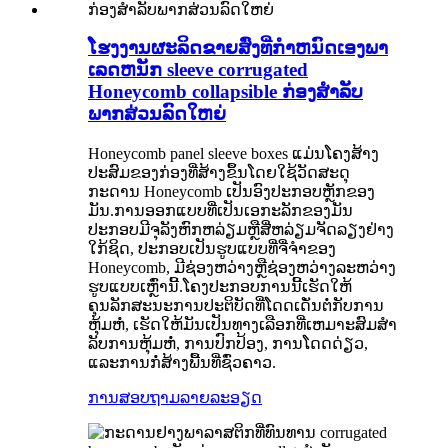
ໂຮງງານຜະລິດຂາຍສົ່ງທີ່ກໍາຫນົດເອງພາ
ເລດຫນັກ sleeve corrugated
Honeycomb collapsible ກ່ອງສໍາລັບ
ພາກສ່ວນລົດໃຫຍ່
Honeycomb panel sleeve boxes ແມ່ນໂຄງສ້າງ
ປະສົມຂອງກ່ອງທີ່ສ້າງຂຶ້ນໂດຍໃຊ້ວັດສະດຸ
ກະດານ Honeycomb ເປັນອົງປະກອບຫຼັກຂອງ
ມັນ.ການອອກແບບທີ່ເປັນເອກະລັກຂອງມັນ
ປະກອບມີຈຸລັງຫົກຫລ່ຽມຫຼືສີ່ຫລ່ຽມຈັດລຽງຢ່າງ
ໃກ້ຊິດ, ປະກອບເປັນຮູບແບບທີ່ຈື່ຈໍາຂອງ
Honeycomb, ມີຊ່ອງຫວ່າງຫຼືຊ່ອງຫວ່າງລະຫວ່າງ
ຮູບແບບເຫຼົ່ານີ້.ໂຄງປະກອບການນີ້ເຮັດໃຫ້
ຄຸນລັກສະນະການປະຕິບັດທີ່ໂດດເດັ່ນຕໍ່ກັບການ
ຫຸ້ມຫໍ່, ເຮັດໃຫ້ມັນເປັນທາງເລືອກທີ່ເຫມາະສົມສໍາ
ລັບການຫຸ້ມຫໍ່, ການປົກປ້ອງ, ການໂດດດ່ຽວ,
ແລະການກໍ່ສ້າງພື້ນທີ່ຊົ່ວຄາວ.
ການສອບຖາມ
ລາຍລະອຽດ