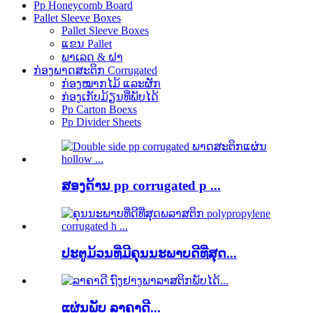
Pp Honeycomb Board
Pallet Sleeve Boxes
Pallet Sleeve Boxes
ແຂນ Pallet
ພາເລດ & ຝາ
ກ່ອງພາດສະຕິກ Corrugated
ກ່ອງໝາກໄມ້ ແລະຜັກ
ກ່ອງເກັບມ້ຽນທີ່ພັບໄດ້
Pp Carton Boexs
Pp Divider Sheets
ສອງດ້ານ pp corrugated p ...
ປະຕູມ້ວນທີ່ມີຄຸນນະພາບດີທີ່ສຸດ...
ແຜ່ນພັບ ລາຄາດີ...