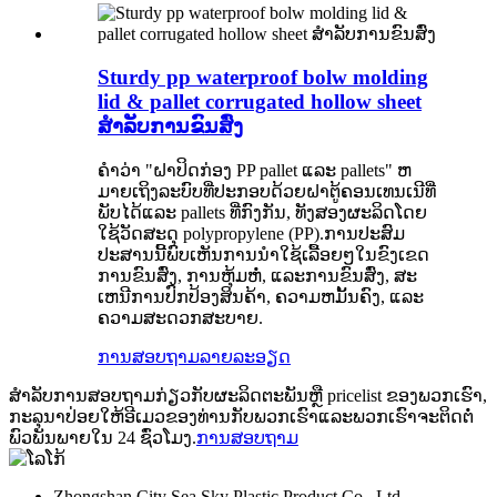
Sturdy pp waterproof bolw molding
lid & pallet corrugated hollow sheet
ສໍາລັບການຂົນສົ່ງ
ຄໍາວ່າ "ຝາປິດກ່ອງ PP pallet ແລະ pallets" ຫ
ມາຍເຖິງລະບົບທີ່ປະກອບດ້ວຍຝາຕູ້ຄອນເທນເນີທີ່
ພັບໄດ້ແລະ pallets ທີ່ກົງກັນ, ທັງສອງຜະລິດໂດຍ
ໃຊ້ວັດສະດຸ polypropylene (PP).ການປະສົມ
ປະສານນີ້ພົບເຫັນການນໍາໃຊ້ເລື້ອຍໆໃນຂົງເຂດ
ການຂົນສົ່ງ, ການຫຸ້ມຫໍ່, ແລະການຂົນສົ່ງ, ສະ
ເຫນີການປົກປ້ອງສິນຄ້າ, ຄວາມຫມັ້ນຄົງ, ແລະ
ຄວາມສະດວກສະບາຍ.
ການສອບຖາມ
ລາຍລະອຽດ
ສໍາ​ລັບ​ການ​ສອບ​ຖາມ​ກ່ຽວ​ກັບ​ຜະ​ລິດ​ຕະ​ພັນ​ຫຼື pricelist ຂອງ​ພວກ​ເຮົາ​,
ກະ​ລຸ​ນາ​ປ່ອຍ​ໃຫ້​ອີ​ເມວ​ຂອງ​ທ່ານ​ກັບ​ພວກ​ເຮົາ​ແລະ​ພວກ​ເຮົາ​ຈະ​ຕິດ​ຕໍ່​
ພົວ​ພັນ​ພາຍ​ໃນ 24 ຊົ່ວ​ໂມງ​.
ການສອບຖາມ
Zhongshan City Sea Sky Plastic Product Co., Ltd.