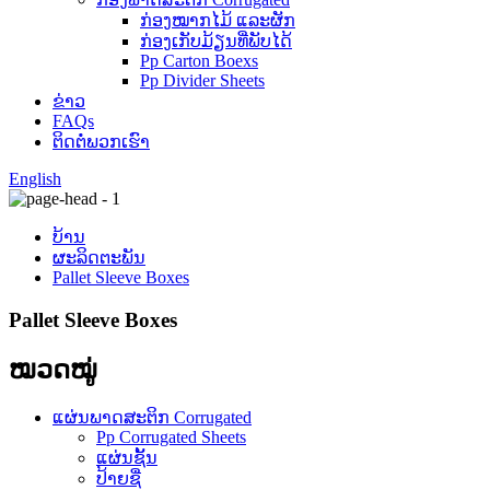
ກ່ອງໝາກໄມ້ ແລະຜັກ
ກ່ອງເກັບມ້ຽນທີ່ພັບໄດ້
Pp Carton Boexs
Pp Divider Sheets
ຂ່າວ
FAQs
ຕິດ​ຕໍ່​ພວກ​ເຮົາ
English
ບ້ານ
ຜະລິດຕະພັນ
Pallet Sleeve Boxes
Pallet Sleeve Boxes
ໝວດໝູ່
ແຜ່ນພາດສະຕິກ Corrugated
Pp Corrugated Sheets
ແຜ່ນຊັ້ນ
ປ້າຍຊື່