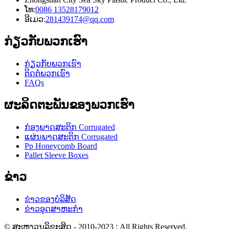
ໂທ:
0086 13528179012
ອີເມວ:
281439174@qq.com
ກ່ຽວ​ກັບ​ພວກ​ເຮົາ
ກ່ຽວ​ກັບ​ພວກ​ເຮົາ
ຕິດ​ຕໍ່​ພວກ​ເຮົາ
FAQs
ຜະລິດຕະພັນຂອງພວກເຮົາ
ກ່ອງພາດສະຕິກ Corrugated
ແຜ່ນພາດສະຕິກ Corrugated
Pp Honeycomb Board
Pallet Sleeve Boxes
ຂ່າວ
ຂ່າວຂອງບໍລິສັດ
ຂ່າວອຸດສາຫະກໍາ
© ສະຫງວນລິຂະສິດ - 2010-2023 : All Rights Reserved.