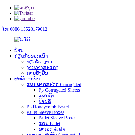
ໂທ: 0086 13528179012
ບ້ານ
ກ່ຽວ​ກັບ​ພວກ​ເຮົາ
ທ່ຽວໂຮງງານ
ງານວາງສະແດງ
ການຢັ້ງຢືນ
ຜະລິດຕະພັນ
ແຜ່ນພາດສະຕິກ Corrugated
Pp Corrugated Sheets
ແຜ່ນຊັ້ນ
ປ້າຍຊື່
Pp Honeycomb Board
Pallet Sleeve Boxes
Pallet Sleeve Boxes
ແຂນ Pallet
ພາເລດ & ຝາ
ກ່ອງພາດສະຕິກ Corrugated