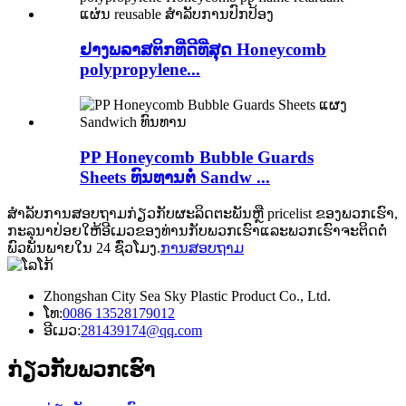
ຢາງພລາສຕິກທີ່ດີທີ່ສຸດ Honeycomb
polypropylene...
PP Honeycomb Bubble Guards
Sheets ທົນທານຕໍ່ Sandw ...
ສໍາ​ລັບ​ການ​ສອບ​ຖາມ​ກ່ຽວ​ກັບ​ຜະ​ລິດ​ຕະ​ພັນ​ຫຼື pricelist ຂອງ​ພວກ​ເຮົາ​,
ກະ​ລຸ​ນາ​ປ່ອຍ​ໃຫ້​ອີ​ເມວ​ຂອງ​ທ່ານ​ກັບ​ພວກ​ເຮົາ​ແລະ​ພວກ​ເຮົາ​ຈະ​ຕິດ​ຕໍ່​
ພົວ​ພັນ​ພາຍ​ໃນ 24 ຊົ່ວ​ໂມງ​.
ການສອບຖາມ
Zhongshan City Sea Sky Plastic Product Co., Ltd.
ໂທ:
0086 13528179012
ອີເມວ:
281439174@qq.com
ກ່ຽວ​ກັບ​ພວກ​ເຮົາ