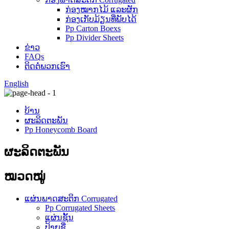
ກ່ອງໝາກໄມ້ ແລະຜັກ
ກ່ອງເກັບມ້ຽນທີ່ພັບໄດ້
Pp Carton Boexs
Pp Divider Sheets
ຂ່າວ
FAQs
ຕິດ​ຕໍ່​ພວກ​ເຮົາ
English
ບ້ານ
ຜະລິດຕະພັນ
Pp Honeycomb Board
ຜະລິດຕະພັນ
ໝວດໝູ່
ແຜ່ນພາດສະຕິກ Corrugated
Pp Corrugated Sheets
ແຜ່ນຊັ້ນ
ປ້າຍຊື່