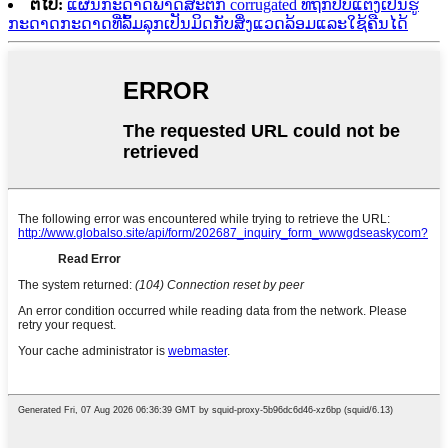
ຕໍ່ໄປ:
ແຜ່ນກະດາດພາດສະຕິກ corrugated ທີ່ຖືກປັບແຕ່ງເປັນຮູ
ກະດາດກະດາດທີ່ລົ້ມລຸກເປັນມິດກັບສິ່ງແວດລ້ອມແລະໃຊ້ຄືນໄດ້