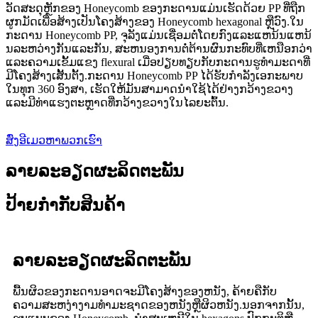
ວັດສະດຸຫຼັກຂອງ Honeycomb ຂອງກະດານແມ່ນເຮັດດ້ວຍ PP ທີ່ຖືກ
ຜູກມັດເພື່ອສ້າງເປັນໂຄງສ້າງຂອງ Honeycomb hexagonal ຫຼືວົງ.ໃນ
ກະດານ Honeycomb PP, ຈຸລັງແມ່ນເຊື່ອມຕໍ່ໂດຍກົງແລະແຫນ້ນແຫນ້
ນລະຫວ່າງກັນແລະກັນ, ສະຫນອງການຕໍ່ຕ້ານຜົນກະທົບທີ່ເຫນືອກວ່າ
ແລະຄວາມເຂັ້ມແຂງ flexural ເມື່ອປຽບທຽບກັບກະດານຮູທໍາມະດາທີ່
ມີໂຄງສ້າງເສັ້ນຕັ້ງ.ກະດານ Honeycomb PP ໄດ້ຮັບກໍາລັງເອກະພາບ
ໃນທຸກ 360 ອົງສາ, ເຮັດໃຫ້ມັນສາມາດນໍາໃຊ້ໄດ້ຢ່າງກວ້າງຂວາງ
ແລະມີທ່າແຮງຕະຫຼາດທີ່ກວ້າງຂວາງໃນໄລຍະຕົ້ນ.
ສົ່ງອີເມວຫາພວກເຮົາ
ລາຍລະອຽດຜະລິດຕະພັນ
ປ້າຍກຳກັບສິນຄ້າ
ລາຍລະອຽດຜະລິດຕະພັນ
ພື້ນຜິວຂອງກະດານອາດຈະມີໂຄງສ້າງຂອງຫນັງ, ຄ້າຍຄືກັບ
ຄວາມສະຫງ່າງາມທໍາມະຊາດຂອງຫນັງຫຼືຜິວຫນັງ.ນອກຈາກນັ້ນ,