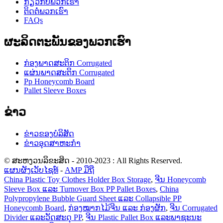
ກ່ຽວ​ກັບ​ພວກ​ເຮົາ
ຕິດ​ຕໍ່​ພວກ​ເຮົາ
FAQs
ຜະລິດຕະພັນຂອງພວກເຮົາ
ກ່ອງພາດສະຕິກ Corrugated
ແຜ່ນພາດສະຕິກ Corrugated
Pp Honeycomb Board
Pallet Sleeve Boxes
ຂ່າວ
ຂ່າວຂອງບໍລິສັດ
ຂ່າວອຸດສາຫະກໍາ
© ສະຫງວນລິຂະສິດ - 2010-2023 : All Rights Reserved.
ແຜນຜັງເວັບໄຊທ໌
-
AMP ມືຖື
China Plastic Toy Clothes Holder Box Storage
,
ຈີນ Honeycomb
Sleeve Box ແລະ Turnover Box PP Pallet Boxes
,
China
Polypropylene Bubble Guard Sheet ແລະ Collapsible PP
Honeycomb Board
,
ກ່ອງໝາກໄມ້ຈີນ ແລະ ກ່ອງຜັກ
,
ຈີນ Corrugated
Divider ແລະວັດສະດຸ PP
,
ຈີນ Plastic Pallet Box ແລະພາຊະນະ