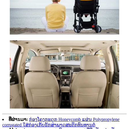
ທີ່ຜ່ານມາ:
ກ່ອງໂຄງກະດູກ Honeycomb ແຜ່ນ Polypropylene
corrugated ໃສ່ກ່ອງເກັບຮັກສາພາດສະຕິກທົນທານຕໍ່