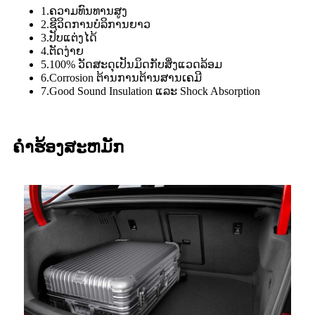
1.ຄວາມທົນທານສູງ
2.ຊີວິດການບໍລິການຍາວ
3.ປັບແຕ່ງໄດ້
4.ຕັດງ່າຍ
5.100% ວັດສະດຸເປັນມິດກັບສິ່ງແວດລ້ອມ
6.Corrosion ຕ້ານການຕ້ານສານເຄມີ
7.Good Sound Insulation ແລະ Shock Absorption
ຄໍາຮ້ອງສະຫມັກ