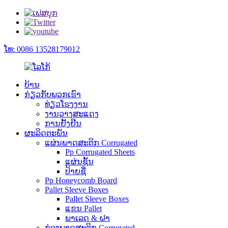
ໂທ: 0086 13528179012
ບ້ານ
ກ່ຽວ​ກັບ​ພວກ​ເຮົາ
ທ່ຽວໂຮງງານ
ງານວາງສະແດງ
ການຢັ້ງຢືນ
ຜະລິດຕະພັນ
ແຜ່ນພາດສະຕິກ Corrugated
Pp Corrugated Sheets
ແຜ່ນຊັ້ນ
ປ້າຍຊື່
Pp Honeycomb Board
Pallet Sleeve Boxes
Pallet Sleeve Boxes
ແຂນ Pallet
ພາເລດ & ຝາ
ກ່ອງພາດສະຕິກ Corrugated