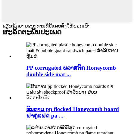
ຂຽນຂໍ້ຄວາມຂອງທ່ານທີ່ນີ້ແລະສົ່ງໃຫ້ພວກເຮົາ
ຜະລິດຕະພັນ
ປະເພດ
PP corrugated ພລາສຕິກ Honeycomb
double side mat ...
ທົນທານ pp flocked Honeycomb board
ຝາຄູ່ແຝດ pa ...