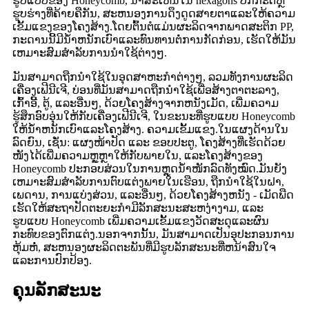
ຮູບແບບຂອງ Honeycomb, ນໍາສະເຫນີໃນ hexagons ປົກກະຕິຫຼື
ຮູບຮ່າງທີ່ຄ້າຍຄືກັນ, ສະຫນອງການດຶງດູດສາຍຕາແລະໃຫ້ຄວາມ
ເຂັ້ມແຂງຂອງໂຄງສ້າງ.ໂດຍຕົ້ນຕໍແມ່ນຜະລິດຈາກພາດສະຕິກ PP,
ກະດານນີ້ມີນ້ໍາຫນັກເບົາແລະທົນທານຕໍ່ການກັດກ່ອນ, ເຮັດໃຫ້ມັນ
ເຫມາະສົມສໍາລັບການນໍາໃຊ້ຕ່າງໆ.
ມັນສາມາດຖືກນໍາໃຊ້ໃນອຸດສາຫະກໍາຕ່າງໆ, ລວມທັງການຜະລິດ
ເຄື່ອງເຟີນີເຈີ, ບ່ອນທີ່ມັນສາມາດຖືກນໍາໃຊ້ເພື່ອສ້າງຕາຕະລາງ,
ເກົ້າອີ້, ຕູ້, ແລະອື່ນໆ, ດ້ວຍໂຄງສ້າງຈາກຫນັງເມັດ, ເພີ່ມຄວາມ
ຮູ້ສຶກອົບອຸ່ນໃຫ້ກັບເຄື່ອງເຟີນີເຈີ, ໃນຂະນະທີ່ຮູບແບບ Honeycomb
ໃຫ້ນ້ໍາຫນັກເບົາແລະໂຄງສ້າງ. ຄວາມເຂັ້ມແຂງ.ໃນແຜງດ້ານໃນ
ລົດຍົນ, ເຊັ່ນ: ແຜງໜ້າປັດ ແລະ ຂອບປະຕູ, ໂຄງສ້າງທີ່ເຮັດດ້ວຍ
ໜັງໄດ້ເພີ່ມຄວາມຫຼູຫຼາໃຫ້ກັບພາຍໃນ, ແລະໂຄງສ້າງຂອງ
Honeycomb ປະກອບສ່ວນໃນການຫຼຸດນ້ຳໜັກລົດທັງໝົດ.ມັນຍັງ
ເຫມາະສົມສໍາລັບການຕົບແຕ່ງພາຍໃນເຮືອນ, ຖືກນໍາໃຊ້ໃນຝາ,
ເພດານ, ການແບ່ງສ່ວນ, ແລະອື່ນໆ, ດ້ວຍໂຄງສ້າງຫນັງ - ເມັດພືດ
ເຮັດໃຫ້ສະຖາປັດຕະຍະກໍາມີລັກສະນະສະຫງ່າງາມ, ແລະ
ຮູບແບບ Honeycomb ເພີ່ມຄວາມເຂັ້ມແຂງວັດສະດຸແລະຜົນ
ກະທົບຂອງຕົກແຕ່ງ.ນອກຈາກນັ້ນ, ມັນສາມາດເປັນອຸປະກອນການ
ຫຸ້ມຫໍ່, ສະຫນອງຜະລິດຕະພັນທີ່ມີຮູບລັກສະນະທີ່ຫນ້າສົນໃຈ
ແລະການປົກປ້ອງ.
ຄຸນ​ລັກ​ສະ​ນະ