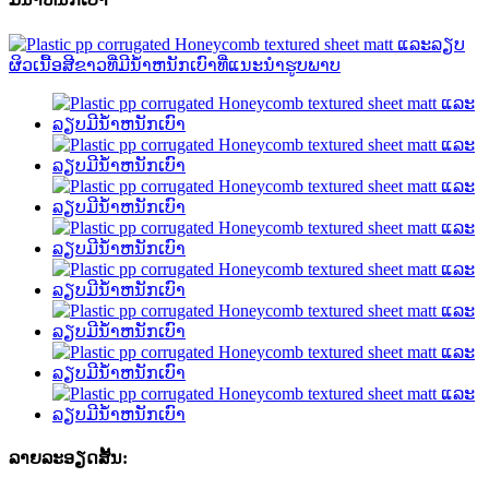
ລາຍ​ລະ​ອຽດ​ສັ້ນ​: