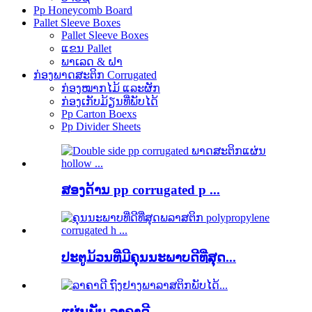
Pp Honeycomb Board
Pallet Sleeve Boxes
Pallet Sleeve Boxes
ແຂນ Pallet
ພາເລດ & ຝາ
ກ່ອງພາດສະຕິກ Corrugated
ກ່ອງໝາກໄມ້ ແລະຜັກ
ກ່ອງເກັບມ້ຽນທີ່ພັບໄດ້
Pp Carton Boexs
Pp Divider Sheets
ສອງດ້ານ pp corrugated p ...
ປະຕູມ້ວນທີ່ມີຄຸນນະພາບດີທີ່ສຸດ...
ແຜ່ນພັບ ລາຄາດີ...