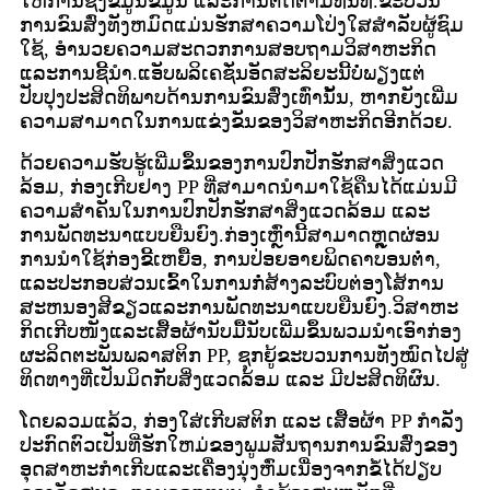
ໃຫ້ການຊິ້ງຂໍ້ມູນຂໍ້ມູນ ແລະການຕິດຕາມທັນທີ.ຂະ​ບວນ​
ການ​ຂົນ​ສົ່ງ​ທັງ​ຫມົດ​ແມ່ນ​ຮັກ​ສາ​ຄວາມ​ໂປ່ງ​ໃສ​ສໍາ​ລັບ​ຜູ້​ຊົມ​
ໃຊ້, ອໍາ​ນວຍ​ຄວາມ​ສະ​ດວກ​ການ​ສອບ​ຖາມ​ວິ​ສາ​ຫະ​ກິດ​
ແລະ​ການ​ຊີ້​ນໍາ.ແອັບພລິເຄຊັ່ນອັດສະລິຍະນີ້ບໍ່ພຽງແຕ່
ປັບປຸງປະສິດທິພາບດ້ານການຂົນສົ່ງເທົ່ານັ້ນ, ຫາກຍັງເພີ່ມ
ຄວາມສາມາດໃນການແຂ່ງຂັນຂອງວິສາຫະກິດອີກດ້ວຍ.
ດ້ວຍ​ຄວາມ​ຮັບ​ຮູ້​ເພີ່ມ​ຂຶ້ນ​ຂອງ​ການ​ປົກ​ປັກ​ຮັກ​ສາ​ສິ່ງ​ແວດ​
ລ້ອມ, ກ່ອງ​ເກີບ​ຢາງ PP ທີ່​ສາ​ມາດ​ນຳ​ມາ​ໃຊ້​ຄືນ​ໄດ້​ແມ່ນ​ມີ​
ຄວາມ​ສຳ​ຄັນ​ໃນ​ການ​ປົກ​ປັກ​ຮັກ​ສາ​ສິ່ງ​ແວດ​ລ້ອມ ແລະ
ການ​ພັດ​ທະ​ນາ​ແບບ​ຍືນ​ຍົງ.ກ່ອງເຫຼົ່ານີ້ສາມາດຫຼຸດຜ່ອນ
ການນໍາໃຊ້ກ່ອງຂີ້ເຫຍື້ອ, ການປ່ອຍອາຍພິດຄາບອນຕ່ໍາ,
ແລະປະກອບສ່ວນເຂົ້າໃນການກໍ່ສ້າງລະບົບຕ່ອງໂສ້ການ
ສະຫນອງສີຂຽວແລະການພັດທະນາແບບຍືນຍົງ.ວິ​ສາ​ຫະ
ກິດ​ເກີບ​ໜັງ​ແລະ​ເສື້ອ​ຜ້າ​ນັບ​ມື້​ນັບ​ເພີ່ມ​ຂຶ້ນ​ພວມ​ນຳ​ເອົາ​ກ່ອງ​
ຜະລິດ​ຕະພັນ​ພລາສຕິກ PP, ຊຸກຍູ້​ຂະ​ບວນການ​ທັງ​ໝົດ​ໄປ​ສູ່​
ທິດ​ທາງ​ທີ່​ເປັນ​ມິດ​ກັບ​ສິ່ງ​ແວດ​ລ້ອມ ​ແລະ ມີ​ປະສິດທິ​ຜົນ.
ໂດຍລວມແລ້ວ, ກ່ອງໃສ່ເກີບສຕິກ ແລະ ເສື້ອຜ້າ PP ກໍາລັງ
ປະກົດຕົວເປັນທີ່ຮັກໃຫມ່ຂອງພູມສັນຖານການຂົນສົ່ງຂອງ
ອຸດສາຫະກໍາເກີບແລະເຄື່ອງນຸ່ງຫົ່ມເນື່ອງຈາກຂໍ້ໄດ້ປຽບ