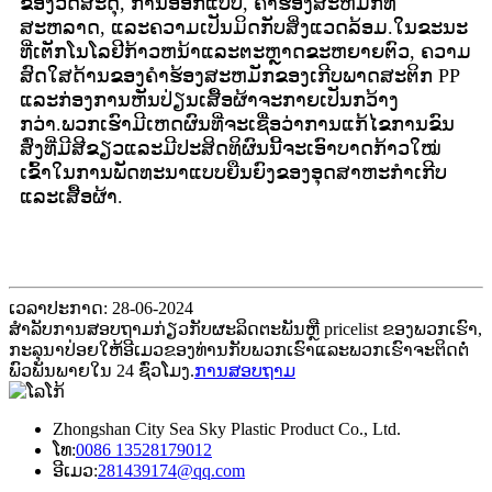
ຂອງວັດສະດຸ, ການອອກແບບ, ຄໍາຮ້ອງສະຫມັກທີ່
ສະຫລາດ, ແລະຄວາມເປັນມິດກັບສິ່ງແວດລ້ອມ.ໃນຂະນະ
ທີ່ເຕັກໂນໂລຢີກ້າວຫນ້າແລະຕະຫຼາດຂະຫຍາຍຕົວ, ຄວາມ
ສົດໃສດ້ານຂອງຄໍາຮ້ອງສະຫມັກຂອງເກີບພາດສະຕິກ PP
ແລະກ່ອງການຫັນປ່ຽນເສື້ອຜ້າຈະກາຍເປັນກວ້າງ
ກວ່າ.ພວກ​ເຮົາ​ມີ​ເຫດຜົນ​ທີ່​ຈະ​ເຊື່ອ​ວ່າ​ການ​ແກ້​ໄຂ​ການ​ຂົນ​
ສົ່ງ​ທີ່​ມີ​ສີ​ຂຽວ​ແລະ​ມີ​ປະສິດທິ​ຜົນ​ນີ້​ຈະ​ເອົາ​ບາດກ້າວ​ໃໝ່​
ເຂົ້າ​ໃນ​ການ​ພັດທະນາ​ແບບ​ຍືນ​ຍົງ​ຂອງ​ອຸດສາຫະກຳ​ເກີບ​
ແລະ​ເສື້ອຜ້າ.
ເວລາປະກາດ: 28-06-2024
ສໍາ​ລັບ​ການ​ສອບ​ຖາມ​ກ່ຽວ​ກັບ​ຜະ​ລິດ​ຕະ​ພັນ​ຫຼື pricelist ຂອງ​ພວກ​ເຮົາ​,
ກະ​ລຸ​ນາ​ປ່ອຍ​ໃຫ້​ອີ​ເມວ​ຂອງ​ທ່ານ​ກັບ​ພວກ​ເຮົາ​ແລະ​ພວກ​ເຮົາ​ຈະ​ຕິດ​ຕໍ່​
ພົວ​ພັນ​ພາຍ​ໃນ 24 ຊົ່ວ​ໂມງ​.
ການສອບຖາມ
Zhongshan City Sea Sky Plastic Product Co., Ltd.
ໂທ:
0086 13528179012
ອີເມວ:
281439174@qq.com