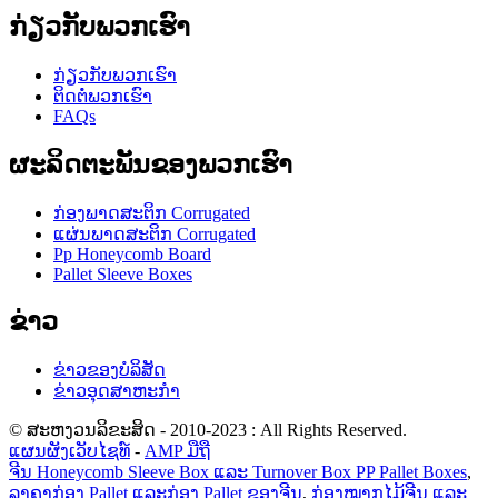
ກ່ຽວ​ກັບ​ພວກ​ເຮົາ
ກ່ຽວ​ກັບ​ພວກ​ເຮົາ
ຕິດ​ຕໍ່​ພວກ​ເຮົາ
FAQs
ຜະລິດຕະພັນຂອງພວກເຮົາ
ກ່ອງພາດສະຕິກ Corrugated
ແຜ່ນພາດສະຕິກ Corrugated
Pp Honeycomb Board
Pallet Sleeve Boxes
ຂ່າວ
ຂ່າວຂອງບໍລິສັດ
ຂ່າວອຸດສາຫະກໍາ
© ສະຫງວນລິຂະສິດ - 2010-2023 : All Rights Reserved.
ແຜນຜັງເວັບໄຊທ໌
-
AMP ມືຖື
ຈີນ Honeycomb Sleeve Box ແລະ Turnover Box PP Pallet Boxes
,
ລາຄາກ່ອງ Pallet ແລະກ່ອງ Pallet ຂອງຈີນ
,
ກ່ອງໝາກໄມ້ຈີນ ແລະ