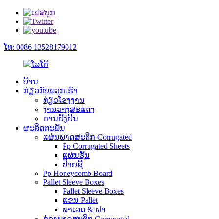
ໂທ: 0086 13528179012
ບ້ານ
ກ່ຽວ​ກັບ​ພວກ​ເຮົາ
ທ່ຽວໂຮງງານ
ງານວາງສະແດງ
ການຢັ້ງຢືນ
ຜະລິດຕະພັນ
ແຜ່ນພາດສະຕິກ Corrugated
Pp Corrugated Sheets
ແຜ່ນຊັ້ນ
ປ້າຍຊື່
Pp Honeycomb Board
Pallet Sleeve Boxes
Pallet Sleeve Boxes
ແຂນ Pallet
ພາເລດ & ຝາ
ກ່ອງພາດສະຕິກ Corrugated