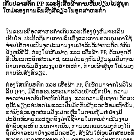
ເກີບປລາສຕິກ PP ແລະຕູ້ເສື້ອຜ້າການຫັນປ່ຽນໄປສູ່ຍຸກ
ໃຫມ່ຂອງການຂົນສົ່ງສີຂຽວໃນອຸດສາຫະກໍາ
ໃນຂະນະທີ່ອຸດສາຫະກໍາເກີບແລະເຄື່ອງນຸ່ງຫົ່ມຈະເລີນ
ເຕີບໂຕ, ປະສິດທິພາບການຂົນສົ່ງແລະການຄວບຄຸມຄ່າໃຊ້
ຈ່າຍໄດ້ກາຍເປັນຈຸດປະສານງານສໍາລັບວິສາຫະກິດ.ຕໍ່ກັບ
ສິ່ງຫຍໍ້ທໍ້ນີ້, ກ່ອງໃສ່ເກີບຢາງ ແລະ ເສື້ອຜ້າ PP, ດ້ວຍຈຸດດີ
ທີ່ເປັນເອກະລັກສະເພາະ, ພວມຄ່ອຍໆຫັນປ່ຽນພູມສັນຖານ
ດ້ານການຂົນສົ່ງຂອງອຸດສາຫະກຳ, ກ້າວເຂົ້າສູ່ຍຸກໃໝ່ຂອງ
ການຂົນສົ່ງສີຂຽວ.
ກ່ອງໃສ່ເກີບສຕິກ ແລະ ເສື້ອຜ້າ PP, ທີ່ເຮັດມາຈາກໂພລີໂພ
ລີນ (PP), ມີລັກສະນະສະເພາະດ້ວຍນ້ຳໜັກເບົາ, ຄວາມ
ອາດສາມາດຮັບນ້ຳໜັກໄດ້ສູງ, ແລະຄວາມທົນທານ.ວັດສະ
ດຸນີ້ບໍ່ພຽງແຕ່ປອດໄພແລະເປັນມິດກັບສິ່ງແວດລ້ອມເທົ່ານັ້ນ,
ແຕ່ຍັງຊ່ວຍຫຼຸດຜ່ອນສິ່ງເສດເຫຼືອໃນການຫຸ້ມຫໍ່ຢ່າງມີ
ປະສິດທິພາບແລະຫຼຸດລົງຄ່າໃຊ້ຈ່າຍໃນການດໍາເນີນງານ
ສໍາລັບທຸລະກິດ.ນອກຈາກນັ້ນ, ການອອກແບບຂອງກ່ອງໄດ້
ຖືກພິຈາລະນາຢ່າງລະມັດລະວັງ, ສົ່ງຜົນໃຫ້ຮູບລັກສະນະທີ່
ສວຍງາມແລະສຸຂະອະນາໄມ.ຂະຫນາດມາດຕະຖານຂອງ