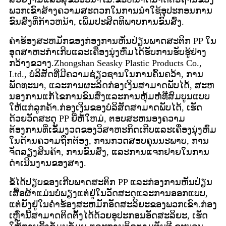
ພວກເຂົາສ້າງຄວາມສະດວກໃນການນໍາໃຊ້ອຸປະກອນການ
ຂົນສົ່ງທີ່ກ້າວຫນ້າ, ເພີ່ມປະສິດທິພາບການຂົນສົ່ງ.
ຄໍາຮ້ອງສະຫມັກຂອງກ່ອງການຫັນປ່ຽນພາດສະຕິກ PP ໃນ
ອຸດສາຫະກໍາເກີບແລະເຄື່ອງນຸ່ງຫົ່ມໄດ້ຮັບການຮັບຮູ້ຢ່າງ
ກວ້າງຂວາງ.Zhongshan Seasky Plastic Products Co.,
Ltd., ບໍລິສັດທີ່ມີຄວາມຊ່ຽວຊານໃນການຄົ້ນຄວ້າ, ການ
ພັດທະນາ, ແລະການຜະລິດກ່ອງເງິນສາມາດພັບໄດ້, ສະຫ
ນອງການແກ້ໄຂການຂົນສົ່ງແລະການຫຸ້ມຫໍ່ທີ່ສົມບູນແບບ
ໃຫ້ແກ່ລູກຄ້າ.ກ່ອງເງິນຂອງບໍລິສັດສາມາດພັບໄດ້, ເຮັດ
ດ້ວຍວັດສະດຸ PP ຍີ່ຫໍ້ໃຫມ່, ຕອບສະຫນອງຄວາມ
ຕ້ອງການທີ່ເຂັ້ມງວດຂອງວິສາຫະກິດເກີບແລະເຄື່ອງນຸ່ງຫົ່ມ
ໃນດ້ານຄວາມຖືກຕ້ອງ, ການກວດສອບຄຸນນະພາບ, ການ
ຈັດລຽງສິນຄ້າ, ການຂົນສົ່ງ, ແລະການແຈກຢາຍໃນການ
ດໍາເນີນງານຂອງສາງ.
ຂໍ້ໄດ້ປຽບຂອງເກີບພາດສະຕິກ PP ແລະກ່ອງການຫັນປ່ຽນ
ເສື້ອຜ້າແມ່ນບໍ່ພຽງແຕ່ຢູ່ໃນວັດສະດຸແລະການອອກແບບ,
ແຕ່ຍັງຢູ່ໃນຄໍາຮ້ອງສະຫມັກອັດສະລິຍະຂອງພວກເຂົາ.ກ່ອງ
ເຫຼົ່ານີ້ສາມາດຕິດຕັ້ງໄດ້ດ້ວຍອຸປະກອນອັດສະລິຍະ, ເຮັດ