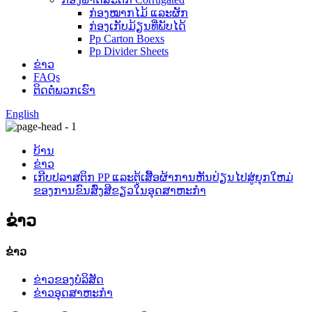
ກ່ອງໝາກໄມ້ ແລະຜັກ
ກ່ອງເກັບມ້ຽນທີ່ພັບໄດ້
Pp Carton Boexs
Pp Divider Sheets
ຂ່າວ
FAQs
ຕິດ​ຕໍ່​ພວກ​ເຮົາ
English
ບ້ານ
ຂ່າວ
ເກີບປລາສຕິກ PP ແລະຕູ້ເສື້ອຜ້າການຫັນປ່ຽນໄປສູ່ຍຸກໃຫມ່
ຂອງການຂົນສົ່ງສີຂຽວໃນອຸດສາຫະກໍາ
ຂ່າວ
ຂ່າວ
ຂ່າວຂອງບໍລິສັດ
ຂ່າວອຸດສາຫະກໍາ