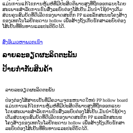
ແມ່ນການແກ້ໄຂການຫຸ້ມຫໍ່ທີ່ມີປະສິດຕິພາບສູງທີ່ຖືກອອກແບບໂດຍ
ສະເພາະສໍາລັບການຂົນສົ່ງລະບົບຕ່ອງໂສ້ເຢັນ.ມັນນໍາໃຊ້ຢ່າງເຕັມ
ສ່ວນຄຸນສົມບັດທີ່ດີເລີດຂອງພາດສະຕິກ PP ແລະລັກສະນະໂຄງສ້າງ
ຂອງເທກໂນໂລຍີກະດານ hollow ເພື່ອສ້າງຖັງເກັບຮັກສາລະບົບຕ່ອງ
ໂສ້ເຢັນທີ່ທົນທານແລະປະຕິບັດໄດ້.
ສົ່ງອີເມວຫາພວກເຮົາ
ລາຍລະອຽດຜະລິດຕະພັນ
ປ້າຍກຳກັບສິນຄ້າ
ລາຍ​ລະ​ອຽດ​ຜະ​ລິດ​ຕະ​ພັນ​
ປ່ອງຕ່ອງໂສ້ສາຍເຢັນທີ່ມີຄວາມຈຸຂະຫນາດໃຫຍ່ PP hollow board
ແມ່ນການແກ້ໄຂການຫຸ້ມຫໍ່ທີ່ມີປະສິດຕິພາບສູງທີ່ຖືກອອກແບບ
ໂດຍສະເພາະສໍາລັບການຂົນສົ່ງລະບົບຕ່ອງໂສ້ເຢັນ.ມັນນໍາໃຊ້ຢ່າງ
ເຕັມສ່ວນຄຸນສົມບັດທີ່ດີເລີດຂອງພາດສະຕິກ PP ແລະລັກສະນະ
ໂຄງສ້າງຂອງເທກໂນໂລຍີກະດານ hollow ເພື່ອສ້າງຖັງເກັບຮັກສາ
ລະບົບຕ່ອງໂສ້ເຢັນທີ່ທົນທານແລະປະຕິບັດໄດ້.