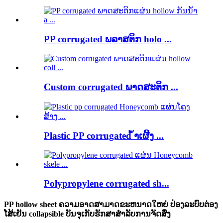
PP corrugated ພລາສຕິກ holo ...
Custom corrugated ພາດສະຕິກ ...
Plastic PP corrugated ້ໍາເຜີ້ງ ...
Polypropylene corrugated sh...
PP hollow sheet ຄວາມອາດສາມາດຂະຫນາດໃຫຍ່ ປ່ອງລະບົບຕ່ອງ
ໂສ້ເຢັນ collapsible ບັນຈຸເກັບຮັກສາສໍາລັບການຈັດສົ່ງ