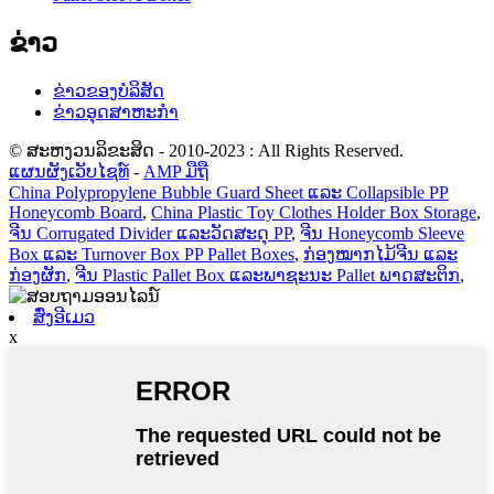
ຂ່າວ
ຂ່າວຂອງບໍລິສັດ
ຂ່າວອຸດສາຫະກໍາ
© ສະຫງວນລິຂະສິດ - 2010-2023 : All Rights Reserved.
ແຜນຜັງເວັບໄຊທ໌
-
AMP ມືຖື
China Polypropylene Bubble Guard Sheet ແລະ Collapsible PP
Honeycomb Board
,
China Plastic Toy Clothes Holder Box Storage
,
ຈີນ Corrugated Divider ແລະວັດສະດຸ PP
,
ຈີນ Honeycomb Sleeve
Box ແລະ Turnover Box PP Pallet Boxes
,
ກ່ອງໝາກໄມ້ຈີນ ແລະ
ກ່ອງຜັກ
,
ຈີນ Plastic Pallet Box ແລະພາຊະນະ Pallet ພາດສະຕິກ
,
ສົ່ງອີເມວ
x