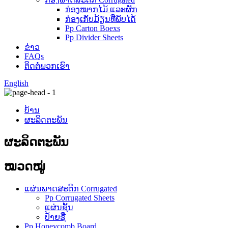
ກ່ອງໝາກໄມ້ ແລະຜັກ
ກ່ອງເກັບມ້ຽນທີ່ພັບໄດ້
Pp Carton Boexs
Pp Divider Sheets
ຂ່າວ
FAQs
ຕິດ​ຕໍ່​ພວກ​ເຮົາ
English
ບ້ານ
ຜະລິດຕະພັນ
ຜະລິດຕະພັນ
ໝວດໝູ່
ແຜ່ນພາດສະຕິກ Corrugated
Pp Corrugated Sheets
ແຜ່ນຊັ້ນ
ປ້າຍຊື່
Pp Honeycomb Board