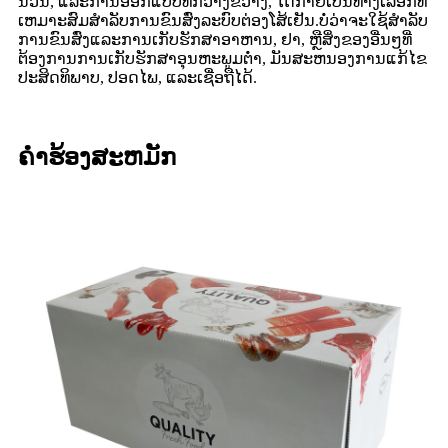
ນວນ, ແລະການອອກແບບທີ່ກວ້າງຂວາງ, ໄດ້ກາຍເປັນທາງເລືອກທີ່
ເຫມາະສົມສໍາລັບການຂົນສົ່ງລະບົບຕ່ອງໂສ້ເຢັນ.ບໍ່ວ່າຈະໃຊ້ສໍາລັບ
ການຂົນສົ່ງແລະການເກັບຮັກສາອາຫານ, ຢາ, ຫຼືສິ່ງຂອງອື່ນໆທີ່
ຕ້ອງການການເກັບຮັກສາອຸນຫະພູມຕ່ໍາ, ມັນສະຫນອງການແກ້ໄຂ
ປະສິດທິພາບ, ປອດໄພ, ແລະເຊື່ອຖືໄດ້.
ຄໍາຮ້ອງສະຫມັກ