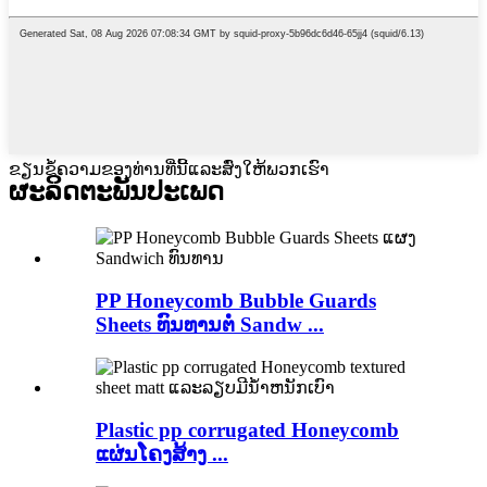
ຂຽນຂໍ້ຄວາມຂອງທ່ານທີ່ນີ້ແລະສົ່ງໃຫ້ພວກເຮົາ
ຜະລິດຕະພັນ
ປະເພດ
PP Honeycomb Bubble Guards
Sheets ທົນທານຕໍ່ Sandw ...
Plastic pp corrugated Honeycomb
ແຜ່ນໂຄງສ້າງ ...