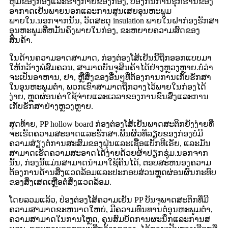
ຫຸ້ມຂອງກ່ອງແລະຮ່າງກາຍຂອງກ່ອງ, ປ້ອງກັນການຮຸກຮານຂອງ
ອາກາດເຢັນພາຍນອກແລະການສູນເສຍອຸນຫະພູມ
ພາຍໃນ.ນອກຈາກນັ້ນ, ວັດສະດຸ insulation ພາຍໃນຝາກ່ອງຮັກສາ
ອຸນຫະພູມທີ່ຫມັ້ນຄົງພາຍໃນກ່ອງ, ຂະຫຍາຍຄວາມສົດຂອງ
ສິນຄ້າ.
ໃນດ້ານຄວາມອາດສາມາດ, ກ່ອງຕ່ອງໂສ້ເຢັນນີ້ຖືກອອກແບບມາ
ໃຫ້ກວ້າງພໍສົມຄວນ, ສາມາດບັນຈຸສິນຄ້າໄດ້ຢ່າງຫຼວງຫຼາຍ.ບໍ່ວ່າ
ຈະເປັນອາຫານ, ຢາ, ຫຼືສິ່ງຂອງອື່ນໆທີ່ຕ້ອງການການເກັບຮັກສາ
ໃນອຸນຫະພູມຕ່ໍາ, ພວກເຂົາສາມາດຖືກວາງໄວ້ພາຍໃນກ່ອງໄດ້
ງ່າຍ, ຫຼຸດຜ່ອນຄ່າໃຊ້ຈ່າຍແລະເວລາຂອງການຂົນສົ່ງແລະການ
ເກັບຮັກສາຢ່າງຫຼວງຫຼາຍ.
ສຸດທ້າຍ, PP hollow board ກ່ອງຕ່ອງໂສ້ເຢັນພາດສະຕິກຍັງງ່າຍທີ່
ຈະເຮັດຄວາມສະອາດແລະຮັກສາ.ພື້ນຜິວທີ່ລຽບຂອງກ່ອງບໍ່ມີ
ຄວາມສ່ຽງຕໍ່ການສະສົມຂອງຝຸ່ນແລະເຊື້ອແບັກທີເຣັຍ, ແລະມັນ
ສາມາດເຮັດຄວາມສະອາດໄດ້ງ່າຍດ້ວຍຜ້າປຽກຊຸ່ມ.ນອກຈາກ
ນັ້ນ, ກ່ອງນີ້ແມ່ນສາມາດນໍາມາໃຊ້ຄືນໄດ້, ຕອບສະຫນອງຄວາມ
ຕ້ອງການດ້ານສິ່ງແວດລ້ອມແລະປະກອບສ່ວນຫຼຸດຜ່ອນຜົນກະທົບ
ຂອງສິ່ງເສດເຫຼືອຕໍ່ສິ່ງແວດລ້ອມ.
ໂດຍລວມແລ້ວ, ປ່ອງຕ່ອງໂສ້ຄວາມເຢັນ PP ບັນຈຸພາດສະຕິກທີ່ມີ
ຄວາມສາມາດຂະຫນາດໃຫຍ່, ມີຄວາມທົນທານຕໍ່ອຸນຫະພູມຕ່ໍາ,
ຄວາມສາມາດໃນການໂຫຼດ, ຄຸນສົມບັດການຜະນຶກແລະການສ