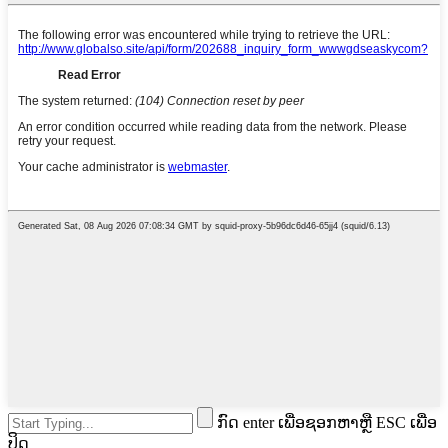
ກົດ enter ເພື່ອຊອກຫາຫຼື ESC ເພື່ອ
ປິດ