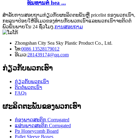
ທົນທານຕໍ່ hea ...
ສໍາ​ລັບ​ການ​ສອບ​ຖາມ​ກ່ຽວ​ກັບ​ຜະ​ລິດ​ຕະ​ພັນ​ຫຼື pricelist ຂອງ​ພວກ​ເຮົາ​,
ກະ​ລຸ​ນາ​ປ່ອຍ​ໃຫ້​ອີ​ເມວ​ຂອງ​ທ່ານ​ກັບ​ພວກ​ເຮົາ​ແລະ​ພວກ​ເຮົາ​ຈະ​ຕິດ​ຕໍ່​
ພົວ​ພັນ​ພາຍ​ໃນ 24 ຊົ່ວ​ໂມງ​.
ການສອບຖາມ
Zhongshan City Sea Sky Plastic Product Co., Ltd.
ໂທ:
0086 13528179012
ອີເມວ:
281439174@qq.com
ກ່ຽວ​ກັບ​ພວກ​ເຮົາ
ກ່ຽວ​ກັບ​ພວກ​ເຮົາ
ຕິດ​ຕໍ່​ພວກ​ເຮົາ
FAQs
ຜະລິດຕະພັນຂອງພວກເຮົາ
ກ່ອງພາດສະຕິກ Corrugated
ແຜ່ນພາດສະຕິກ Corrugated
Pp Honeycomb Board
Pallet Sleeve Boxes