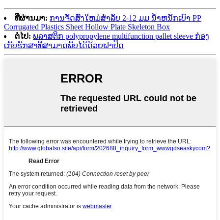
ທີ່ຜ່ານມາ:
ການຈັດສົ່ງໃຫມ່ສໍາລັບ 2-12 ມມ ນ້ໍາຫນັກເບົາ PP
Corrugated Plastics Sheet Hollow Plate Skeleton Box
ຕໍ່ໄປ:
ພລາສຕິກ polypropylene multifunction pallet sleeve ກ່ອງ
ເກັບຮັກສາທີ່ສາມາດພັບໄດ້ດ້ວຍຝາປິດ