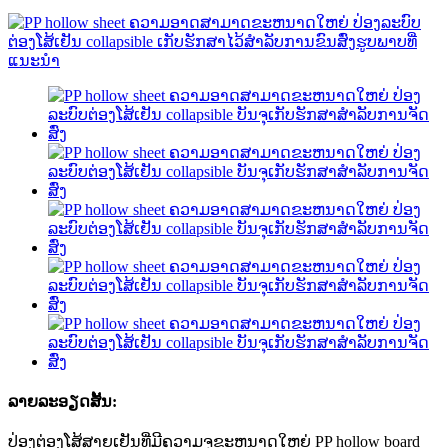
ລາຍ​ລະ​ອຽດ​ສັ້ນ​:
ປ່ອງຕ່ອງໂສ້ສາຍເຢັນທີ່ມີຄວາມຈຸຂະຫນາດໃຫຍ່ PP hollow board