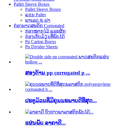
Pallet Sleeve Boxes
Pallet Sleeve Boxes
ແຂນ Pallet
ພາເລດ & ຝາ
ກ່ອງພາດສະຕິກ Corrugated
ກ່ອງໝາກໄມ້ ແລະຜັກ
ກ່ອງເກັບມ້ຽນທີ່ພັບໄດ້
Pp Carton Boexs
Pp Divider Sheets
ສອງດ້ານ pp corrugated p ...
ປະຕູມ້ວນທີ່ມີຄຸນນະພາບດີທີ່ສຸດ...
ແຜ່ນພັບ ລາຄາດີ...