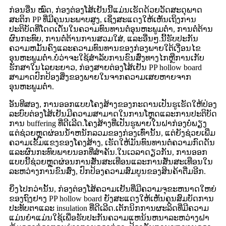
ກ່ອນອື່ນ ໝົດ, ກ່ອງຕ່ອງໂສ້ເຢັນນີ້ແມ່ນເຮັດດ້ວຍວັດສະດຸພາດ
ສະຕິກ PP ທີ່ມີຄຸນນະພາບສູງ, ເຊິ່ງສະແດງໃຫ້ເຫັນເຖິງການ
ປະຕິບັດທີ່ໂດດເດັ່ນໃນຄວາມທົນທານຕໍ່ອຸນຫະພູມຕໍ່າ, ການຕໍ່ຕ້ານ
ຜົນກະທົບ, ການຕໍ່ຕ້ານການສວມໃສ່, ແລະອື່ນໆ.ນີ້ຮັບປະກັນ
ຄວາມຫມັ້ນຄົງແລະຄວາມທົນທານຂອງກ່ອງພາຍໃຕ້ເງື່ອນໄຂ
ອຸນຫະພູມຕ່ໍາ.ບໍ່ວ່າຈະໃຊ້ສໍາລັບການຂົນສົ່ງທາງໄກຫຼືການເກັບ
ຮັກສາໃນໄລຍະຍາວ, ກ່ອງສາຍຕ່ອງໂສ້ເຢັນ PP hollow board
ສາມາດປົກປ້ອງສິ່ງຂອງພາຍໃນຈາກຄວາມເສຍຫາຍຈາກ
ອຸນຫະພູມຕໍ່າ.
ອັນທີສອງ, ການອອກແບບໂຄງສ້າງຂອງກະດານເປັນຮູເຮັດໃຫ້ປ່ອງ
ລະບົບຕ່ອງໂສ້ເຢັນມີຄວາມສາມາດໃນການໂຫຼດແລະການປະຕິບັດ
ການ buffering ທີ່ດີເລີດ.ໂຄງສ້າງທີ່ເປັນຮູພາຍໃນຝາກ່ອງບໍ່ພຽງ
ແຕ່ຊ່ວຍຫຼຸດຜ່ອນນ້ໍາຫນັກລວມຂອງກ່ອງເທົ່ານັ້ນ, ແຕ່ຍັງຊ່ວຍເພີ່ມ
ຄວາມເຂັ້ມແຂງຂອງໂຄງສ້າງ, ເຮັດໃຫ້ມັນທົນທານຕໍ່ຄວາມກົດດັນ
ແລະຜົນກະທົບພາຍນອກທີ່ສໍາຄັນ.ໃນເວລາດຽວກັນ, ການອອກ
ແບບນີ້ຊ່ວຍຫຼຸດຜ່ອນການສັ່ນສະເທືອນແລະການສັ່ນສະເທືອນໃນ
ລະຫວ່າງການຂົນສົ່ງ, ປົກປ້ອງຄວາມສົມບູນຂອງສິນຄ້າຕື່ມອີກ.
ຍິ່ງໄປກວ່ານັ້ນ, ກ່ອງຕ່ອງໂສ້ຄວາມເຢັນທີ່ມີຄວາມຈຸຂະຫນາດໃຫຍ່
ຂອງຖົງຢາງ PP hollow board ຍັງສະແດງໃຫ້ເຫັນຄຸນສົມບັດການ
ປະທັບຕາແລະ insulation ທີ່ດີເລີດ.ເຕັກນິກການຜະລິດທີ່ມີຄວາມ
ແມ່ນຍໍາແມ່ນໃຊ້ເພື່ອຮັບປະກັນຄວາມແຫນ້ນຫນາລະຫວ່າງຝາ