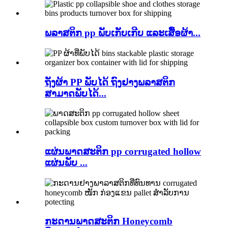
ພລາສຕິກ pp ພັບເກັບເກີບ ແລະເສື້ອຜ້າ...
ຖັງຜ້າ PP ພັບໄດ້ ຖົງຢາງພລາສຕິກ
ສາມາດພັບໄດ້...
ແຜ່ນພາດສະຕິກ pp corrugated hollow
ແຜ່ນພັບ ...
ກະດານພາດສະຕິກ Honeycomb