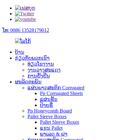
ໂທ: 0086 13528179012
ບ້ານ
ກ່ຽວ​ກັບ​ພວກ​ເຮົາ
ທ່ຽວໂຮງງານ
ງານວາງສະແດງ
ການຢັ້ງຢືນ
ຜະລິດຕະພັນ
ແຜ່ນພາດສະຕິກ Corrugated
Pp Corrugated Sheets
ແຜ່ນຊັ້ນ
ປ້າຍຊື່
Pp Honeycomb Board
Pallet Sleeve Boxes
Pallet Sleeve Boxes
ແຂນ Pallet
ພາເລດ & ຝາ
ກ່ອງພາດສະຕິກ Corrugated