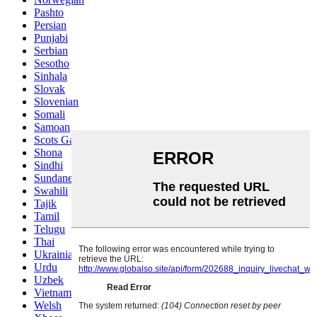
Pashto
Persian
Punjabi
Serbian
Sesotho
Sinhala
Slovak
Slovenian
Somali
Samoan
Scots Gaelic
Shona
Sindhi
Sundanese
Swahili
Tajik
Tamil
Telugu
Thai
Ukrainian
Urdu
Uzbek
Vietnamese
Welsh